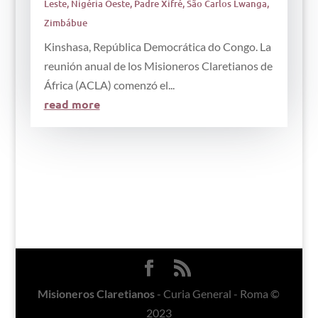
Leste
,
Nigéria Oeste
,
Padre Xifré
,
São Carlos Lwanga
,
Zimbábue
Kinshasa, República Democrática do Congo. La
reunión anual de los Misioneros Claretianos de
África (ACLA) comenzó el...
read more
Misioneros Claretianos
- Curia General - Roma ©
2023