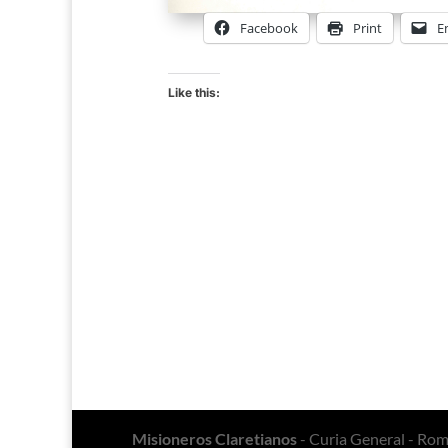
Facebook
Print
E
Like this:
Misioneros Claretianos
- Curia General - Ro