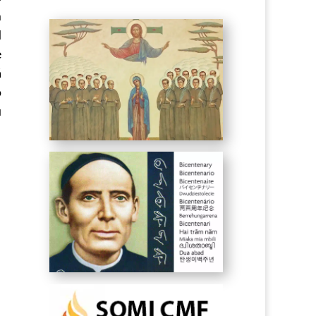
m
d
e
á
o
u