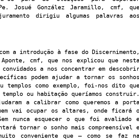
Pe. Josué González Jaramillo, cmf, qu
uramento dirigiu algumas palavras ao
com a introdução à fase do Discernimento
 Aponte, cmf, que nos explicou que nest
 convidados a nos concentrar em descobri
pecíficas podem ajudar a tornar os sonho
ou templos como exemplo, foi-nos dito qu
 templo ou habitação queríamos construir
judaram a calibrar como queremos a port
uem vai ocupar os altares, onde ficará 
Sem nunca esquecer o que foi avaliado 
ntará tornar o sonho mais compreensível 
muito conveniente que – como se faz n