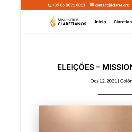
+39 06 8091 0011
contact@iclaret.org
Inicio
Claretia
ELEIÇÕES – MISSI
Dez 12, 2021
|
Colôm