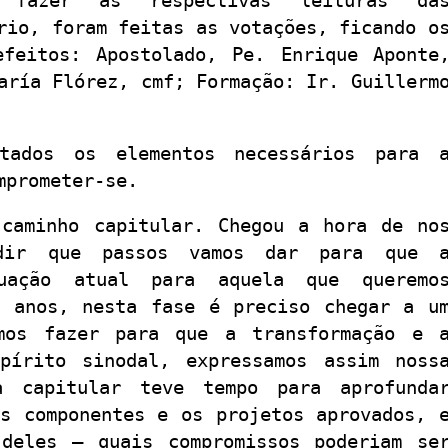
 fazer as respectivas leituras da
rio, foram feitas as votações, ficando o
efeitos: Apostolado, Pe. Enrique Aponte
aría Flórez, cmf; Formação: Ir. Guillerm
tados os elementos necessários para 
mprometer-se.
caminho capitular. Chegou a hora de no
idir que passos vamos dar para que 
uação atual para aquela que queremo
s anos, nesta fase é preciso chegar a u
mos fazer para que a transformação e 
pírito sinodal, expressamos assim noss
da capitular teve tempo para aprofunda
us componentes e os projetos aprovados, 
deles – quais compromissos poderiam se