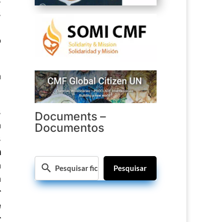
s
s
,
o
a
s
Documents –
a
Documentos
s
m
a
Pesquisar
a
r
e
r