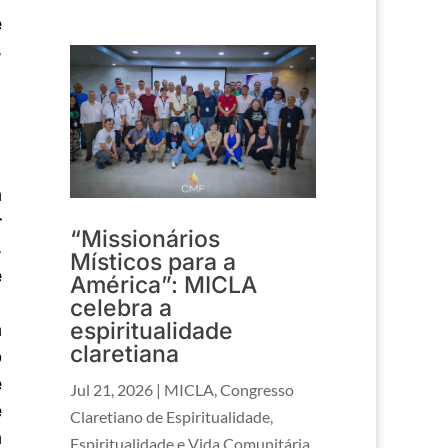
e
s
,
a
r
“Missionários
s
Místicos para a
e
América”: MICLA
.
celebra a
espiritualidade
a
claretiana
o
e
Jul 21, 2026
|
MICLA
,
Congresso
e
Claretiano de Espiritualidade
,
a
Espiritualidade e Vida Comunitária