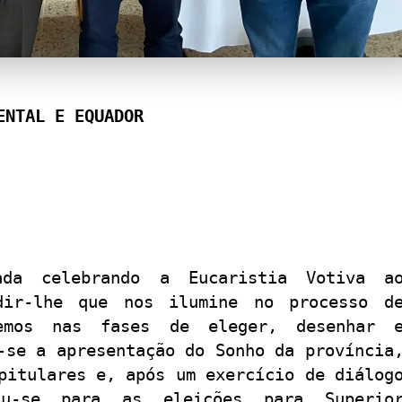
ENTAL E EQUADOR
ada celebrando a Eucaristia Votiva a
dir-lhe que nos ilumine no processo d
remos nas fases de eleger, desenhar 
-se a apresentação do Sonho da província
pitulares e, após um exercício de diálog
iu-se para as eleições para Superio