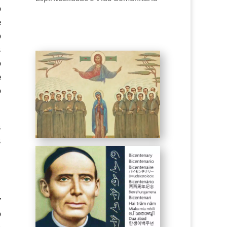
o
e
o
s
o
e
o
s
s
y
o