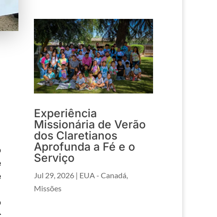
Experiência
Missionária de Verão
dos Claretianos
Aprofunda a Fé e o
o
Serviço
e
Jul 29, 2026
|
EUA - Canadá
,
e
Missões
,
o
r