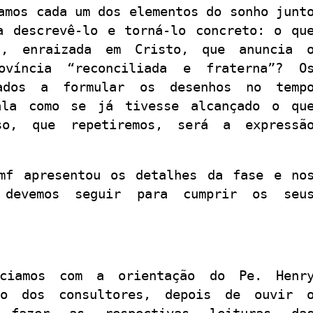
amos cada um dos elementos do sonho junt
a descrevê-lo e torná-lo concreto: o qu
a, enraizada em Cristo, que anuncia 
víncia “reconciliada e fraterna”? O
tados a formular os desenhos no temp
ala como se já tivesse alcançado o qu
so, que repetiremos, será a expressã
mf apresentou os detalhes da fase e no
 devemos seguir para cumprir os seu
ciamos com a orientação do Pe. Henr
ão dos consultores, depois de ouvir 