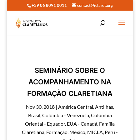
+39 06 8091 0011
contact@iclaret.org
SEMINÁRIO SOBRE O
ACOMPANHAMENTO NA
FORMAÇÃO CLARETIANA
Nov 30, 2018
|
América Central
,
Antilhas
,
Brasil
,
Colômbia - Venezuela
,
Colômbia
Oriental - Equador
,
EUA - Canadá
,
Família
Claretiana
,
Formação
,
México
,
MICLA
,
Peru -