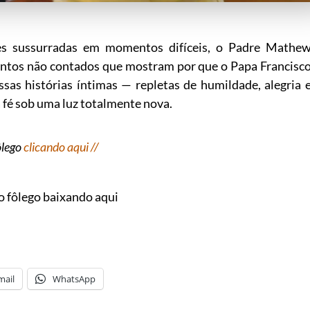
es sussurradas em momentos difíceis, o Padre Mathe
ntos não contados que mostram por que o Papa Francisc
as histórias íntimas — repletas de humildade, alegria 
a fé sob uma luz totalmente nova.
ôlego
clicando aqui //
o fôlego baixando aqui
mail
WhatsApp