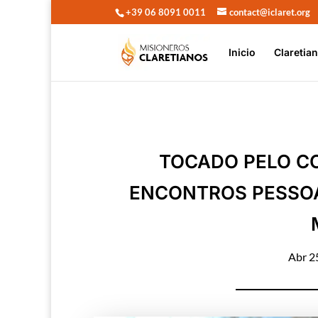
+39 06 8091 0011
contact@iclaret.org
Inicio
Claretia
TOCADO PELO C
ENCONTROS PESSOAI
Abr 2