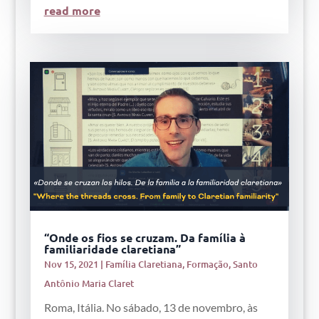
read more
“Onde os fios se cruzam. Da família à
familiaridade claretiana”
Nov 15, 2021
|
Família Claretiana
,
Formação
,
Santo
Antônio Maria Claret
Roma, Itália. No sábado, 13 de novembro, às