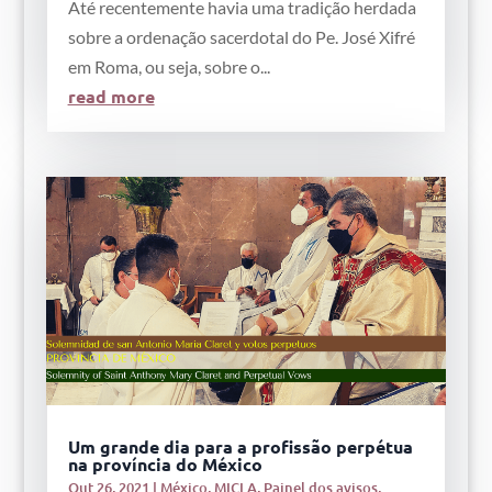
Até recentemente havia uma tradição herdada
sobre a ordenação sacerdotal do Pe. José Xifré
em Roma, ou seja, sobre o...
read more
Um grande dia para a profissão perpétua
na província do México
Out 26, 2021
|
México
,
MICLA
,
Painel dos avisos
,