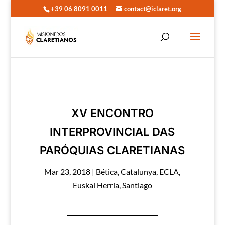
+39 06 8091 0011
contact@iclaret.org
XV ENCONTRO
INTERPROVINCIAL DAS
PARÓQUIAS CLARETIANAS
Mar 23, 2018
|
Bética
,
Catalunya
,
ECLA
,
Euskal Herria
,
Santiago