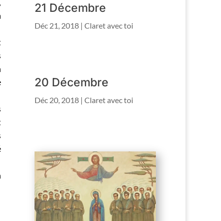
,
21 Décembre
a
Déc 21, 2018
|
Claret avec toi
t
s
n
20 Décembre
e
Déc 20, 2018
|
Claret avec toi
s
t
s
é
n