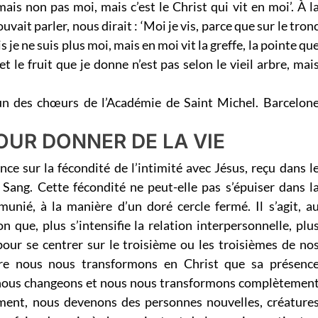
 mais non pas moi, mais c’est le Christ qui vit en moi’. À l
uvait parler, nous dirait : ‘Moi je vis, parce que sur le tron
s je ne suis plus moi, mais en moi vit la greffe, la pointe qu
 et le fruit que je donne n’est pas selon le vieil arbre, mai
un des chœurs de l’Académie de Saint Michel. Barcelon
OUR DONNER DE LA VIE
ance sur la fécondité de l’intimité avec Jésus, reçu dans l
ang. Cette fécondité ne peut-elle pas s’épuiser dans l
nié, à la manière d’un doré cercle fermé. Il s’agit, a
 que, plus s’intensifie la relation interpersonnelle, plu
 pour se centrer sur le troisième ou les troisièmes de no
ière nous nous transformons en Christ que sa présenc
 nous changeons et nous nous transformons complètemen
ement, nous devenons des personnes nouvelles, créature