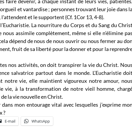
s faire devenir, à chaque instant de leurs vies, patientes
orgueil et vantardise ; personnes trouvant leur joie dans l
, l’attendent et le supportent (Cf. 1Cor 13, 4-8).
 l’Eucharistie. La nourriture du Corps et du Sang du Chris
le nous assimile complètement, même si elle n’élimine pa
 cela dépend de nous de nous ouvrir ou nous fermer au do
ement, fruit de sa liberté pour la donner et pour la reprendr
utes nos activités, on doit transpirer la vie du Christ. Nou
nce salvatrice partout dans le monde. L’Eucharistie doi
 notre vie, elle maintient vigoureux notre amour, nou
e vie, à la transformation de notre vieil homme, charg
e la vie nouvelle en Christ.
er dans mon entourage vital avec lesquelles j’exprime mo
x ?
E-mail
WhatsApp