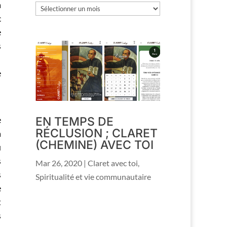
a
Les
c
archives
e
s
e
e
EN TEMPS DE
RÉCLUSION ; CLARET
a
(CHEMINE) AVEC TOI
u
s
Mar 26, 2020
|
Claret avec toi
,
s
Spiritualité et vie communautaire
e
t
s