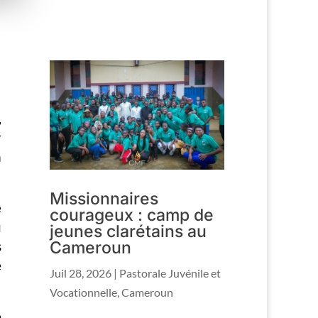
,
r
n
Missionnaires
e
courageux : camp de
u
jeunes clarétains au
Cameroun
s
e
Juil 28, 2026
|
Pastorale Juvénile et
Vocationnelle
,
Cameroun
e