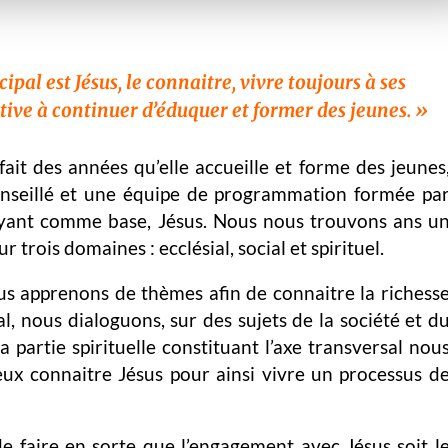
ipal est Jésus, le connaitre, vivre toujours à ses
tive à continuer d’éduquer et former des jeunes. »
t des années qu’elle accueille et forme des jeunes
nseillé et une équipe de programmation formée pa
ayant comme base, Jésus. Nous nous trouvons ans u
trois domaines : ecclésial, social et spirituel.
ous apprenons de thèmes afin de connaitre la richess
al, nous dialoguons, sur des sujets de la société et d
 la partie spirituelle constituant l’axe transversal nou
ux connaitre Jésus pour ainsi vivre un processus d
e faire en sorte que l’engagement avec Jésus soit l