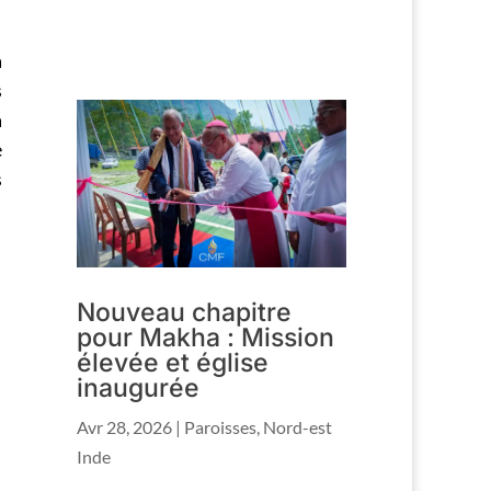
a
s
a
e
s
Nouveau chapitre
pour Makha : Mission
élevée et église
inaugurée
Avr 28, 2026
|
Paroisses
,
Nord-est
Inde