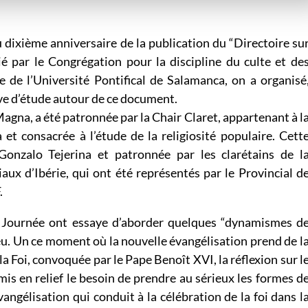
u dixième anniversaire de la publication du “Directoire su
lié par le Congrégation pour la discipline du culte et de
e de l’Université Pontifical de Salamanca, on a organisé
ve d’étude autour de ce document.
a Magna, a été patronnée par la Chair Claret, appartenant à l
et consacrée à l’étude de la religiosité populaire. Cett
Gonzalo Tejerina et patronnée par les clarétains de l
ux d’Ibérie, qui ont été représentés par le Provincial d
.
 Journée ont essaye d’aborder quelques “dynamismes d
eu. Un ce moment où la nouvelle évangélisation prend de l
la Foi, convoquée par le Pape Benoît XVI, la réflexion sur l
a mis en relief le besoin de prendre au sérieux les formes d
vangélisation qui conduit à la célébration de la foi dans l