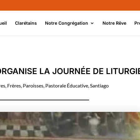
ueil
Clarétains
Notre Congrégation
Notre Rêve
Pr
ORGANISE LA JOURNÉE DE LITURGI
res
,
Frères
,
Paroisses
,
Pastorale Éducative
,
Santiago