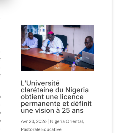
r
s
,
a
e
a
e
L’Université
clarétaine du Nigeria
obtient une licence
e
permanente et définit
a
une vision à 25 ans
e
e
Avr 28, 2026
|
Nigeria Oriental
,
a
Pastorale Éducative