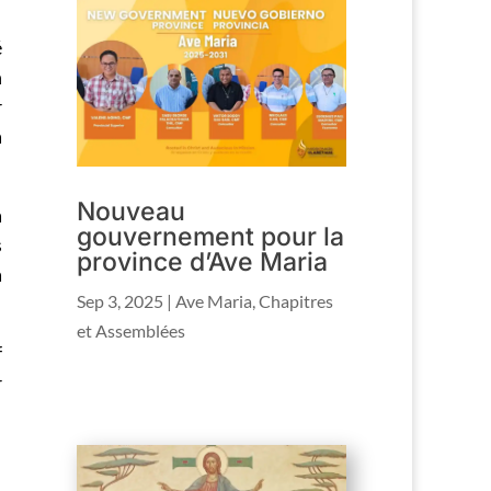
é
n
r
a
Nouveau
a
gouvernement pour la
s
province d’Ave Maria
a
Sep 3, 2025
|
Ave Maria
,
Chapitres
et Assemblées
f
r