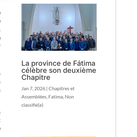
e
e
.
a
r
La province de Fátima
célèbre son deuxième
s
Chapitre
s
Jan 7, 2026
|
Chapitres et
s
Assemblées
,
Fatima
,
Non
classifié(e)
s
t
e