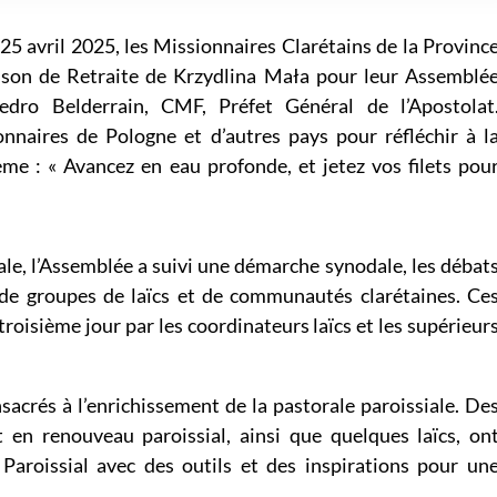
5 avril 2025, les Missionnaires Clarétains de la Provinc
ison de Retraite de Krzydlina Mała pour leur Assemblé
Pedro Belderrain, CMF, Préfet Général de l’Apostolat
nnaires de Pologne et d’autres pays pour réfléchir à l
ème : « Avancez en eau profonde, et jetez vos filets pou
le, l’Assemblée a suivi une démarche synodale, les débat
 de groupes de laïcs et de communautés clarétaines. Ce
troisième jour par les coordinateurs laïcs et les supérieur
sacrés à l’enrichissement de la pastorale paroissiale. De
 en renouveau paroissial, ainsi que quelques laïcs, on
aroissial avec des outils et des inspirations pour un