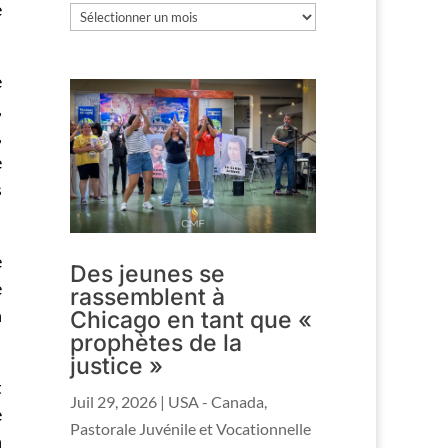
e
Les
archives
e
,
,
e
s
e
Des jeunes se
e
rassemblent à
n
Chicago en tant que «
prophètes de la
justice »
t
Juil 29, 2026
|
USA - Canada
,
e
Pastorale Juvénile et Vocationnelle
n