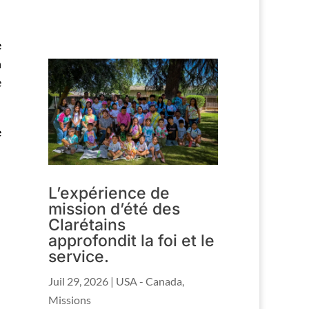
e
n
e
e
L’expérience de
mission d’été des
Clarétains
approfondit la foi et le
service.
Juil 29, 2026
|
USA - Canada
,
Missions