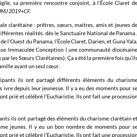
gile, sa première rencontre conjoint, à l’École Claret d
JMJ 2019+CF.
ale clarétaine : prêtres, sœurs, maitres, amis et jeunes d
différentes réalités. dès le Sanctuaire National de Panama 
t de l’Ouest du Panama, l’École Claret, Darien, et Guna Yala
isse Immaculée Conception ( une communauté diocésain
par les Sœurs Clarétaines)- Ça a été la première fois qu’il
amille ayant un seul cœur.
cipants ils ont partagé différents éléments du charism
s ivre depuis leur jeunesse. Il y a eu des moments pour s
 ont prié et célébré l’Eucharistie. Ils ont fait une processio
pants ils ont partagé des éléments du charisme clarétain e
mme jeunes. Il y eu un bon nombre de moments pour s
 ont prié et célébré l’Eucharistie. Ils ont fait une processio