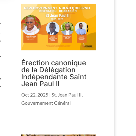
u
t
e
t
é
s
e
Érection canonique
de la Délégation
Indépendante Saint
e
Jean Paul II
e
,
Oct 22, 2025
|
St. Jean Paul II
,
a
Gouvernement Général
n
t