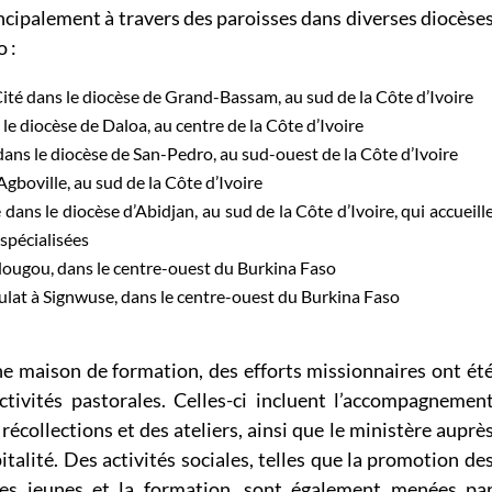
ncipalement à travers des paroisses dans diverses diocèse
o :
ité dans le diocèse de Grand-Bassam, au sud de la Côte d’Ivoire
e diocèse de Daloa, au centre de la Côte d’Ivoire
ns le diocèse de San-Pedro, au sud-ouest de la Côte d’Ivoire
Agboville, au sud de la Côte d’Ivoire
ns le diocèse d’Abidjan, au sud de la Côte d’Ivoire, qui accueill
spécialisées
ugou, dans le centre-ouest du Burkina Faso
ulat à Signwuse, dans le centre-ouest du Burkina Faso
ne maison de formation, des efforts missionnaires ont ét
activités pastorales. Celles-ci incluent l’accompagnemen
s récollections et des ateliers, ainsi que le ministère auprè
italité. Des activités sociales, telles que la promotion de
es jeunes et la formation, sont également menées pa