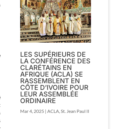
s
LES SUPÉRIEURS DE
e
LA CONFÉRENCE DES
CLARÉTAINS EN
AFRIQUE (ACLA) SE
RASSEMBLENT EN
CÔTE D’IVOIRE POUR
LEUR ASSEMBLÉE
é
ORDINAIRE
t
Mar 4, 2025
|
ACLA
,
St. Jean Paul II
s
s
r