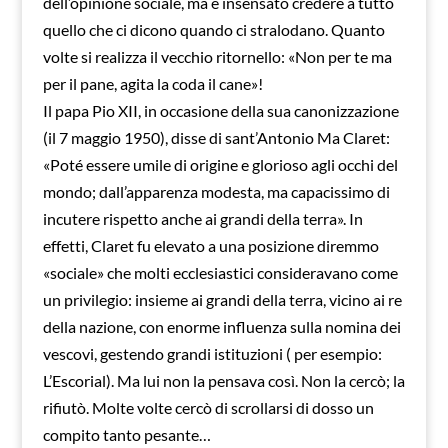
dell’opinione sociale, ma è insensato credere a tutto
quello che ci dicono quando ci stralodano. Quanto
volte si realizza il vecchio ritornello: «Non per te ma
per il pane, agita la coda il cane»!
Il papa Pio XII, in occasione della sua canonizzazione
(il 7 maggio 1950), disse di sant’Antonio Ma Claret:
«Poté essere umile di origine e glorioso agli occhi del
mondo; dall’apparenza modesta, ma capacissimo di
incutere rispetto anche ai grandi della terra». In
effetti, Claret fu elevato a una posizione diremmo
«sociale» che molti ecclesiastici consideravano come
un privilegio: insieme ai grandi della terra, vicino ai re
della nazione, con enorme influenza sulla nomina dei
vescovi, gestendo grandi istituzioni ( per esempio:
L’Escorial). Ma lui non la pensava così. Non la cercò; la
rifiutò. Molte volte cercò di scrollarsi di dosso un
compito tanto pesante…