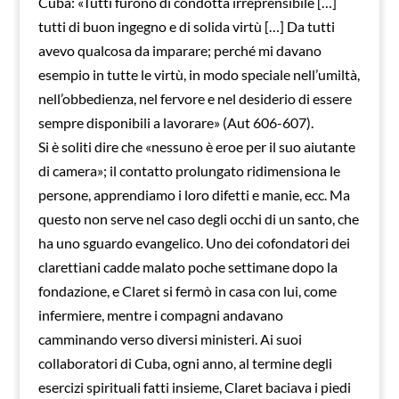
Cuba: «Tutti furono di condotta irreprensibile […]
tutti di buon ingegno e di solida virtù […] Da tutti
avevo qualcosa da imparare; perché mi davano
esempio in tutte le virtù, in modo speciale nell’umiltà,
nell’obbedienza, nel fervore e nel desiderio di essere
sempre disponibili a lavorare» (Aut 606-607).
Si è soliti dire che «nessuno è eroe per il suo aiutante
di camera»; il contatto prolungato ridimensiona le
persone, apprendiamo i loro difetti e manie, ecc. Ma
questo non serve nel caso degli occhi di un santo, che
ha uno sguardo evangelico. Uno dei cofondatori dei
clarettiani cadde malato poche settimane dopo la
fondazione, e Claret si fermò in casa con lui, come
infermiere, mentre i compagni andavano
camminando verso diversi ministeri. Ai suoi
collaboratori di Cuba, ogni anno, al termine degli
esercizi spirituali fatti insieme, Claret baciava i piedi