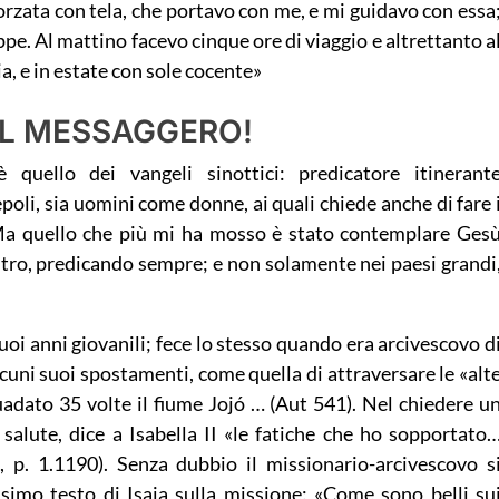
rzata con tela, che portavo con me, e mi guidavo con essa
pe. Al mattino facevo cinque ore di viaggio e altrettanto a
a, e in estate con sole cocente»
DEL MESSAGGERO!
 quello dei vangeli sinottici: predicatore itinerant
li, sia uomini come donne, ai quali chiede anche di fare 
«Ma quello che più mi ha mosso è stato contemplare Ges
altro, predicando sempre; e non solamente nei paesi grandi
 suoi anni giovanili; fece lo stesso quando era arcivescovo d
lcuni suoi spostamenti, come quella di attraversare le «alt
dato 35 volte il fiume Jojó … (Aut 541). Nel chiedere u
salute, dice a Isabella II «le fatiche che ho sopportato
 p. 1.1190). Senza dubbio il missionario-arcivescovo s
ssimo testo di Isaia sulla missione: «Come sono belli su