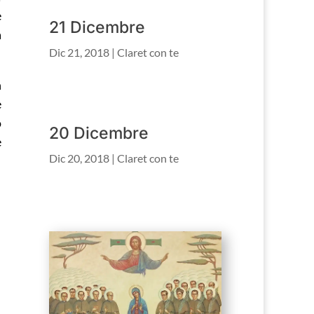
e
21 Dicembre
à
Dic 21, 2018
|
Claret con te
n
e
o
20 Dicembre
e
Dic 20, 2018
|
Claret con te