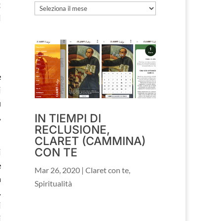
;
Archivio
l
e
i
ù
,
IN TIEMPI DI
RECLUSIONE,
CLARET (CAMMINA)
CON TE
i
e
Mar 26, 2020
|
Claret con te
,
n
Spiritualità
…
i
i