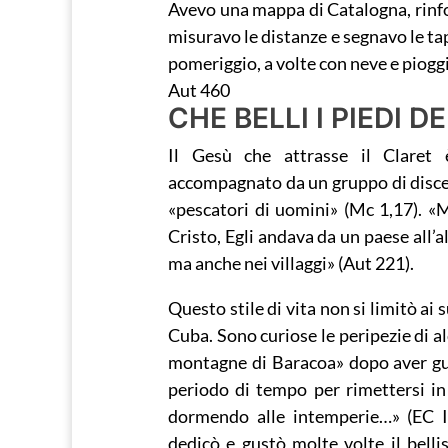
Avevo una mappa di Catalogna, rinfo
misuravo le distanze e segnavo le tap
pomeriggio, a volte con neve e pioggi
Aut 460
CHE BELLI I PIEDI 
Il Gesù che attrasse il Claret è
accompagnato da un gruppo di discepo
«pescatori di uomini» (Mc 1,17). 
Cristo, Egli andava da un paese all’
ma anche nei villaggi» (Aut 221).
Questo stile di vita non si limitò ai
Cuba. Sono curiose le peripezie di a
montagne di Baracoa» dopo aver gua
periodo di tempo per rimettersi in 
dormendo alle intemperie…» (EC I,
dedicò e gustò molte volte il belli