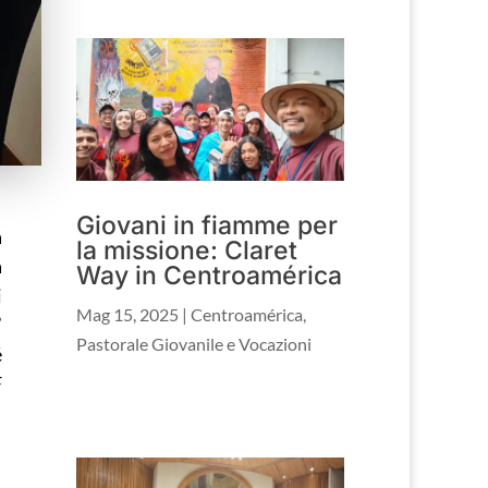
Giovani in fiamme per
a
la missione: Claret
a
Way in Centroamérica
i
Mag 15, 2025
|
Centroamérica
,
”
Pastorale Giovanile e Vocazioni
é
F