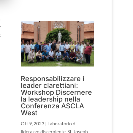
a
e
z
i
Responsabilizzare i
leader clarettiani:
Workshop Discernere
la leadership nella
Conferenza ASCLA
West
Ott 9, 2023
|
Laboratorio di
liderazgo discerniente
,
St. Joseph