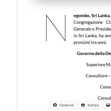
N
egombo, Sri Lanka.
Congregazione Cl
Generale e Preside
in Sri Lanka, ha a
prossimi tre anni.
Governo della Del
Superiore M
Consultore 
Consu
Consul
Facebook
Stampa