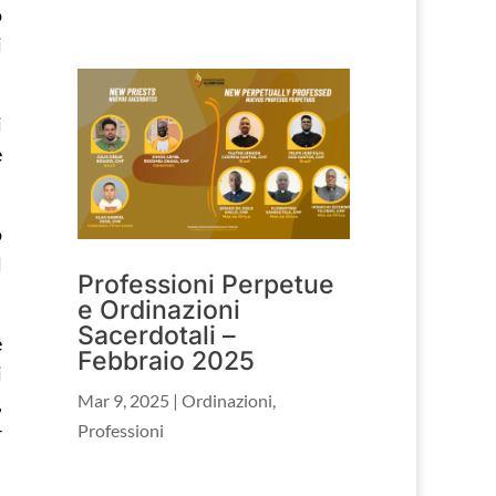
o
i
i
e
o
l
Professioni Perpetue
e Ordinazioni
Sacerdotali –
e
Febbraio 2025
i
Mar 9, 2025
|
Ordinazioni
,
,
Professioni
r