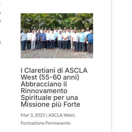
i
e
e
a
I Claretiani di ASCLA
West (55-60 anni)
Abbracciano il
Rinnovamento
Spirituale per una
Missione più Forte
Mar 3, 2025
|
ASCLA West
,
Formazione Permanente