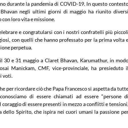
icano durante la pandemia di COVID-19. In questo contest
Bhavan negli ultimi giorni di maggio ha riunito divers
 con loro vita e missione.
ebrare e congratularsi con i nostri confratelli più piccol
giosi, con quelli che hanno professato per la prima volta 
sione perpetua.
 il 30 e 31 maggio a Claret Bhavan, Karumathur, in mod
osai Manickam, CMF, vice-provinciale, ha presieduto i
 voti.
e per ricordare ciò che Papa Francesco si aspetta da tutt
riconosciamo di essere chiamati ad essere “persone d
coraggio di essere presenti in mezzo a conflitti e tensioni
 dello Spirito, che ispira nei cuori umani la passione pe