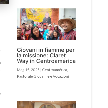
i
,
i
Giovani in fiamme per
e
la missione: Claret
4
Way in Centroamérica
0
a
Mag 15, 2025
|
Centroamérica
,
i
Pastorale Giovanile e Vocazioni
e