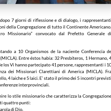
 dopo 7 giorni di riflessione e di dialogo, i rappresentant
ioni della Congregazione di tutto il Continente Americano
ro Missionario” convocato dal Prefetto Generale d
ntando a 10 Organismos de la naciente Conferencia d
(MICLA). Entre éstos había: 32 Presbíteros, 1 Hermano, 
 de los Vi hanno partecipato 41 persone, rappresentanti i 1
nza dei Missionari Clarettiani di America (MICLA). Fr
lo, 4 laiche e 5 laici. E’ stato il primo dei 5 incontri previst
nferenze interprovinciali.
nire lo stile missionario che caratterizza la Congregazion
ti quattro punti:
Parola di Dio.