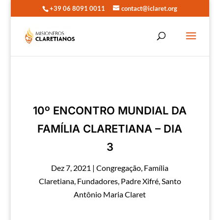
+39 06 8091 0011
contact@iclaret.org
10º ENCONTRO MUNDIAL DA
FAMÍLIA CLARETIANA – DIA
3
Dez 7, 2021
|
Congregação
,
Família
Claretiana
,
Fundadores
,
Padre Xifré
,
Santo
Antônio Maria Claret