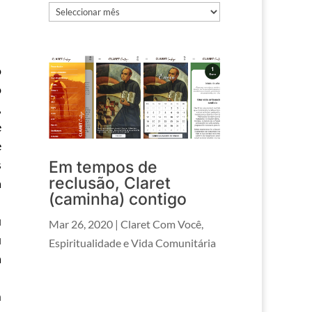
Arquivos
o
o
,
e
e
s
Em tempos de
reclusão, Claret
a
(caminha) contigo
u
Mar 26, 2020
|
Claret Com Você
,
u
Espiritualidade e Vida Comunitária
a
m