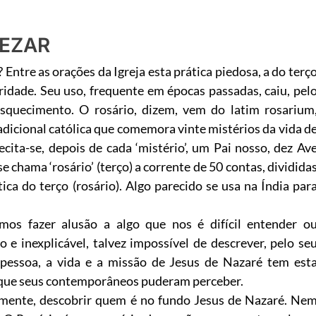
REZAR
Entre as orações da Igreja esta prática piedosa, a do terç
ridade. Seu uso, frequente em épocas passadas, caiu, pel
squecimento. O rosário, dizem, vem do latim rosarium
adicional católica que comemora vinte mistérios da vida d
cita-se, depois de cada ‘mistério’, um Pai nosso, dez Av
 chama ‘rosário’ (terço) a corrente de 50 contas, dividida
ica do terço (rosário). Algo parecido se usa na Índia par
mos fazer alusão a algo que nos é difícil entender o
o e inexplicável, talvez impossível de descrever, pelo se
 pessoa, a vida e a missão de Jesus de Nazaré tem est
o que seus contemporâneos puderam perceber.
almente, descobrir quem é no fundo Jesus de Nazaré. Ne