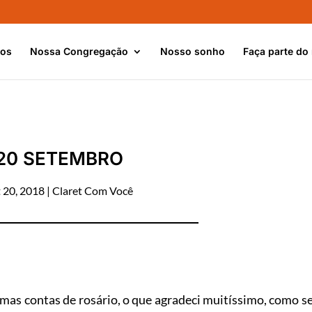
nos
Nossa Congregação
Nosso sonho
Faça parte do
20 SETEMBRO
t 20, 2018
|
Claret Com Você
s contas de rosário, o que agradeci muitíssimo, como s