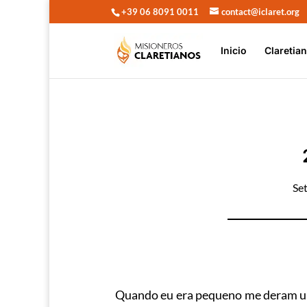
+39 06 8091 0011
contact@iclaret.org
Inicio
Claretia
Se
Quando eu era pequeno me deram uma