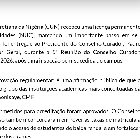
retiana da Nigéria (CUN) recebeu uma licença permanent
sidades (NUC), marcando um importante passo em se
ça foi entregue ao Presidente do Conselho Curador, Padr
r Geral, durante a 5ª Reunião do Conselho Curador
 de 2026, após uma inspeção bem-sucedida do campus.
rovação regulamentar; é uma afirmação pública de que 
o grupo das instituições acadêmicas mais conceituadas d
monisaye, CMF.
bmetidos para acreditação foram aprovados. O Conselh
vo também concordaram em rever as taxas de matrícula 
ndo o acesso de estudantes de baixa renda, e em fortalece
de dos exames.