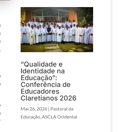
e
u
e
,
“Qualidade e
Identidade na
a
Educação”:
a
Conferência de
Educadores
Claretianos 2026
o
Mai 26, 2026
|
Pastoral da
à
Educação
,
ASCLA Ocidental
r