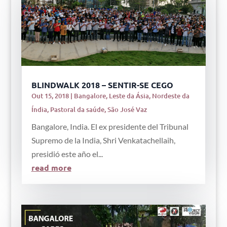
BLINDWALK 2018 – SENTIR-SE CEGO
Out 15, 2018
|
Bangalore
,
Leste da Ásia
,
Nordeste da
Índia
,
Pastoral da saúde
,
São José Vaz
Bangalore, India. El ex presidente del Tribunal
Supremo de la India, Shri Venkatachellaih,
presidió este año el...
read more