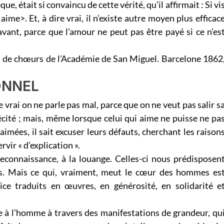
que, était si convaincu de cette vérité, qu’il affirmait : Si vi
aime>. Et, à dire vrai, il n’existe autre moyen plus efficac
vant, parce que l’amour ne peut pas être payé si ce n’es
n de chœurs de l’Académie de San Miguel. Barcelone 1862
ONNEL
 vrai on ne parle pas mal, parce que on ne veut pas salir s
cité ; mais, même lorsque celui qui aime ne puisse ne pa
aimées, il sait excuser leurs défauts, cherchant les raison
rvir « d’explication ».
connaissance, à la louange. Celles-ci nous prédisposen
us. Mais ce qui, vraiment, meut le cœur des hommes es
rvice traduits en œuvres, en générosité, en solidarité e
re à l’homme à travers des manifestations de grandeur, qu