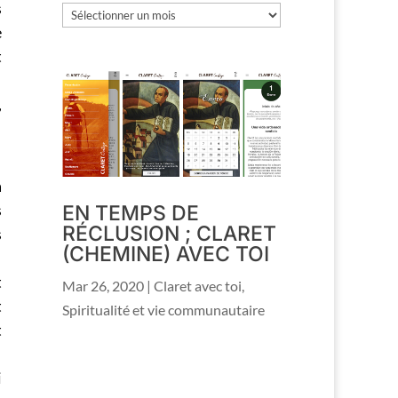
s
Les
e
archives
t
,
a
s
EN TEMPS DE
RÉCLUSION ; CLARET
s
(CHEMINE) AVEC TOI
t
Mar 26, 2020
|
Claret avec toi
,
t
Spiritualité et vie communautaire
t
i