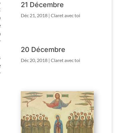
,
21 Décembre
t
Déc 21, 2018
|
Claret avec toi
n
e
a
r
20 Décembre
s
Déc 20, 2018
|
Claret avec toi
e
r