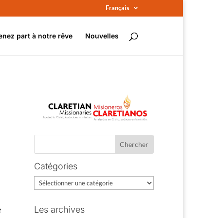
Français
enez part à notre rêve
Nouvelles
Catégories
Catégories
e
Les archives