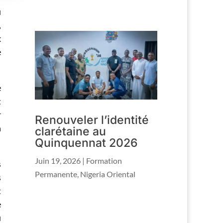
u
,
x
e
e
t
r
Renouveler l’identité
h
clarétaine au
Quinquennat 2026
Juin 19, 2026
|
Formation
s
Permanente
,
Nigeria Oriental
s
t
e
u