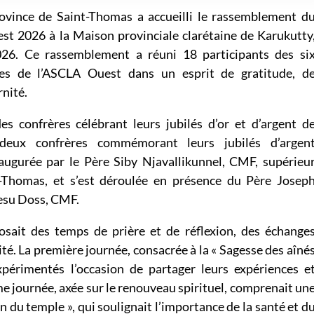
rovince de Saint-Thomas a accueilli le rassemblement d
est 2026 à la Maison provinciale clarétaine de Karukutty
6. Ce rassemblement a réuni 18 participants des si
es de l’ASCLA Ouest dans un esprit de gratitude, d
rnité.
des confrères célébrant leurs jubilés d’or et d’argent d
 deux confrères commémorant leurs jubilés d’argen
augurée par le Père Siby Njavallikunnel, CMF, supérieu
t-Thomas, et s’est déroulée en présence du Père Josep
esu Doss, CMF.
sait des temps de prière et de réflexion, des échange
ité. La première journée, consacrée à la « Sagesse des aîné
expérimentés l’occasion de partager leurs expériences e
e journée, axée sur le renouveau spirituel, comprenait un
on du temple », qui soulignait l’importance de la santé et d