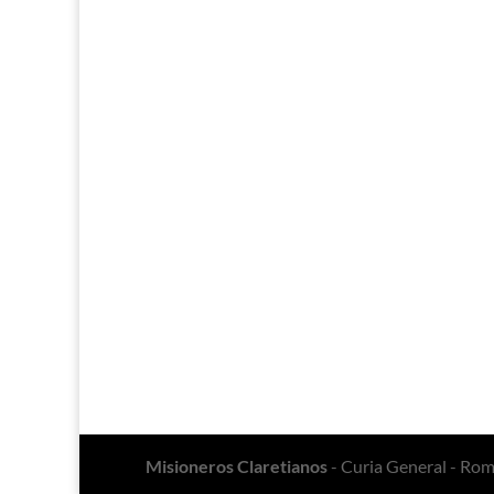
Misioneros Claretianos
- Curia General - Ro