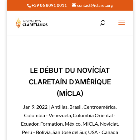
+39 06 8091 0011
contact@iclaret.org
LE DÉBUT DU NOVÍCÍAT
CLARETAÍN D’AMÉRÍQUE
(MÍCLA)
Jan 9, 2022
|
Antillas
,
Brasil
,
Centroamérica
,
Colombia - Venezuela
,
Colombia Oriental -
Ecuador
,
Formation
,
México
,
MICLA
,
Noviciat
,
Perú - Bolivia
,
San José del Sur
,
USA - Canada