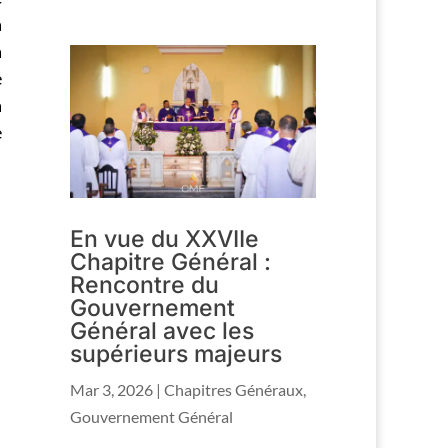
a
a
e
a
e
En vue du XXVIIe
Chapitre Général :
Rencontre du
Gouvernement
Général avec les
supérieurs majeurs
Mar 3, 2026
|
Chapitres Généraux
,
Gouvernement Général