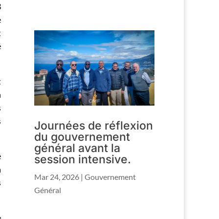
3
e
t
é
t
n
s
s
Journées de réflexion
du gouvernement
général avant la
e
session intensive.
a
Mar 24, 2026
|
Gouvernement
s
Général
e