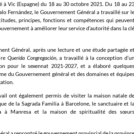
té à Vic (Espagne) du 18 au 30 octobre 2021. Du 18 au 2
o Fernández, le Gouvernement Général a travaillé sur l
titudes, principes, fonctions et compétences qui peuven
uvernement à améliorer leur service d’autorité dans la cl
ent Général, après une lecture et une étude partagée e
aire
Querida Congregación
, a travaillé à la conception d’u
ion pour le sexennat 2021-2027, et a élaboré quelque
mme du Gouvernement général et des domaines et équipe
ation.
avail ont également permis de visiter la maison natale d
que de la Sagrada Familia à Barcelone, le sanctuaire et l
a à Manresa et la maison de spiritualité des sœur
ral a rencontré le gouvernement provincial de la provinc