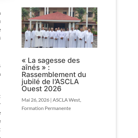
à
u
e
s
« La sagesse des
s
aînés » :
a
Rassemblement du
jubilé de l’ASCLA
Ouest 2026
t
Mai 26, 2026
|
ASCLA West
,
r
Formation Permanente
e
e
t
n