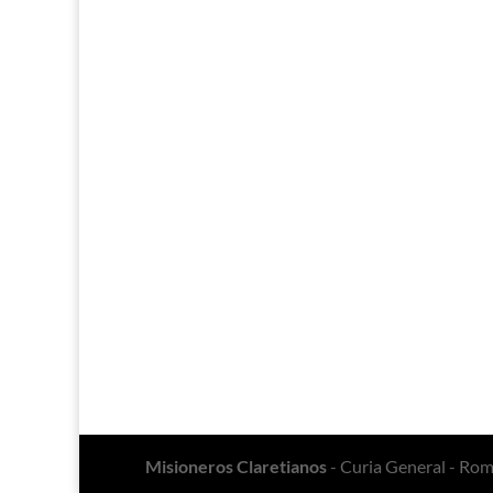
Misioneros Claretianos
- Curia General - Ro