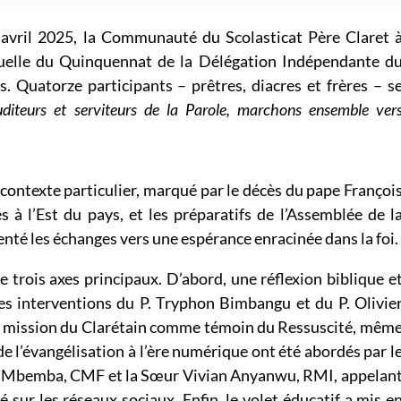
vril 2025, la Communauté du Scolasticat Père Claret 
nnuelle du Quinquennat de la Délégation Indépendante d
. Quatorze participants – prêtres, diacres et frères – s
diteurs et serviteurs de la Parole, marchons ensemble ver
contexte particulier, marqué par le décès du pape Françoi
es à l’Est du pays, et les préparatifs de l’Assemblée de l
nté les échanges vers une espérance enracinée dans la foi.
e trois axes principaux. D’abord, une réflexion biblique e
des interventions du P. Tryphon Bimbangu et du P. Olivie
 mission du Clarétain comme témoin du Ressuscité, mêm
 de l’évangélisation à l’ère numérique ont été abordés par l
ric Mbemba, CMF et la Sœur Vivian Anyanwu, RMI, appelan
 sur les réseaux sociaux. Enfin, le volet éducatif a mis e