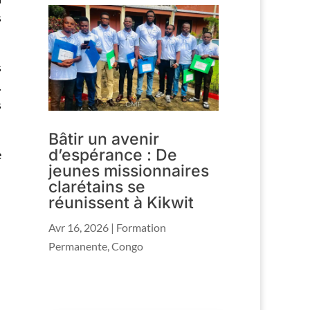
s
s
.
s
Bâtir un avenir
d’espérance : De
e
jeunes missionnaires
clarétains se
réunissent à Kikwit
Avr 16, 2026
|
Formation
Permanente
,
Congo