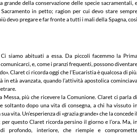
ia grande della conservazione delle specie sacramentali, 
o Sacramento in petto; ragion per cui devo stare sempr
iù devo pregare e far fronte a tutti i mali della Spagna, cos
. Ci siamo abituati a essa. Da piccoli facemmo la Prim
omunicarci, e, come i pranzi frequenti, possono diventar
do». Claret ci ricorda oggi che l’Eucaristia è qualcosa di più
à in età avanzata, quando l’attività apostolica cominciav
retrare.
a Messa, più che ricevere la Comunione. Claret ci parla d
e soltanto dopo una vita di consegna, a chi ha vissuto i
a sua vita. Un’esperienza di «grazia grande» che la concede i
er questo Claret ricorda persino il giorno e l’ora. Ma, i
di profondo, interiore, che riempie e compromett