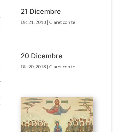
,
21 Dicembre
o
Dic 21, 2018
|
Claret con te
a
i
ì
20 Dicembre
a
a
Dic 20, 2018
|
Claret con te
o
,
r