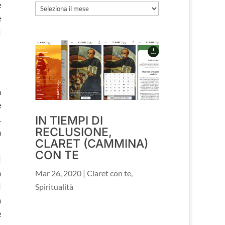
e
Archivio
e
ì
a
e
.
IN TIEMPI DI
RECLUSIONE,
a
CLARET (CAMMINA)
CON TE
i
n
Mar 26, 2020
|
Claret con te
,
l
Spiritualità
n
e