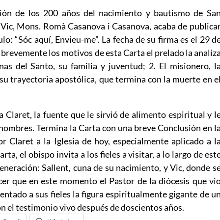
ión de los 200 años del nacimiento y bautismo de Sa
 Vic, Mons. Romà Casanova i Casanova, acaba de publica
ulo: “Sóc aquí, Envieu-me”. La fecha de su firma es el 29 d
brevemente los motivos de esta Carta el prelado la analiz
anas del Santo, su familia y juventud; 2. El misionero, l
 su trayectoria apostólica, que termina con la muerte en e
 Claret, la fuente que le sirvió de alimento espiritual y l
s hombres. Termina la Carta con una breve Conclusión en l
r Claret a la Iglesia de hoy, especialmente aplicado a l
ta, el obispo invita a los fieles a visitar, a lo largo de est
eneración: Sallent, cuna de su nacimiento, y Vic, donde s
cer que en este momento el Pastor de la diócesis que vi
ntado a sus fieles la figura espiritualmente gigante de u
 el testimonio vivo después de doscientos años.