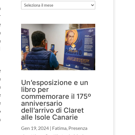
Archivio
n
r
e
a
a
l
e
a
Un’esposizione e un
a
libro per
e
commemorare il 175º
anniversario
e
dell’arrivo di Claret
o
alle Isole Canarie
n
Gen 19, 2024
|
Fatima
,
Presenza