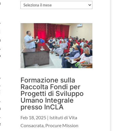
a
Archivio
r
l
a
,
o
,
Formazione sulla
.
Raccolta Fondi per
i
Progetti di Sviluppo
Umano Integrale
.
presso InCLA
a
.
Feb 18, 2025
|
Istituti di Vita
e
Consacrata
,
Procure Mission