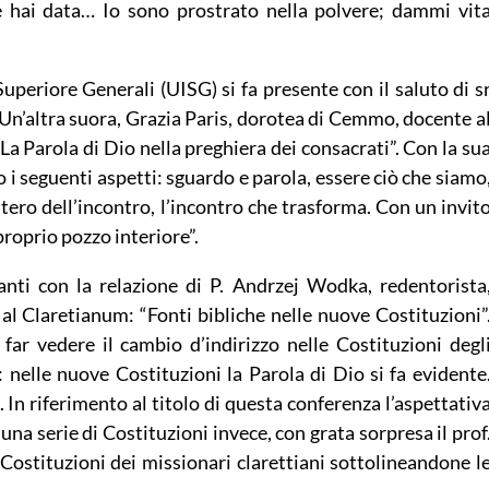
he hai data… Io sono prostrato nella polvere; dammi vit
uperiore Generali (UISG) si fa presente con il saluto di s
 Un’altra suora, Grazia Paris, dorotea di Cemmo, docente a
La Parola di Dio nella preghiera dei consacrati”. Con la su
 i seguenti aspetti: sguardo e parola, essere ciò che siamo
istero dell’incontro, l’incontro che trasforma. Con un invit
 proprio pozzo interiore”.
ti con la relazione di P. Andrzej Wodka, redentorista
al Claretianum: “Fonti bibliche nelle nuove Costituzioni”
far vedere il cambio d’indirizzo nelle Costituzioni degl
I: nelle nuove Costituzioni la Parola di Dio si fa evidente
In riferimento al titolo di questa conferenza l’aspettativ
 una serie di Costituzioni invece, con grata sorpresa il prof
e Costituzioni dei missionari clarettiani sottolineandone l