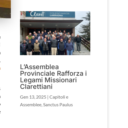
e
i
à
,
L’Assemblea
a
Provinciale Rafforza i
Legami Missionari
Clarettiani
s
a
Gen 13, 2025
|
Capitoli e
o
Assemblee
,
Sanctus Paulus
e