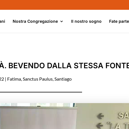
ani
Nostra Congregazione
Il nostro sogno
Fate part
TÀ. BEVENDO DALLA STESSA FONT
22
|
Fatima
,
Sanctus Paulus
,
Santiago