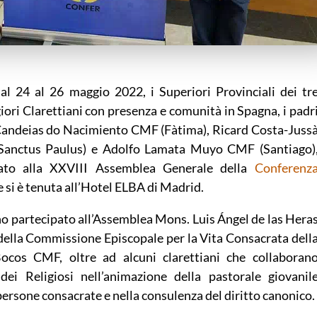
l 24 al 26 maggio 2022, i Superiori Provinciali dei tr
ri Clarettiani con presenza e comunità in Spagna, i padr
Candeias do Nacimiento CMF (Fàtima), Ricard Costa-Juss
Sanctus Paulus) e Adolfo Lamata Muyo CMF (Santiago)
ato alla XXVIII Assemblea Generale della
Conferenz
 si è tenuta all’Hotel ELBA di Madrid.
no partecipato all’Assemblea Mons. Luis Ángel de las Hera
della Commissione Episcopale per la Vita Consacrata dell
Bocos CMF, oltre ad alcuni clarettiani che collaboran
ei Religiosi nell’animazione della pastorale giovanil
persone consacrate e nella consulenza del diritto canonico.