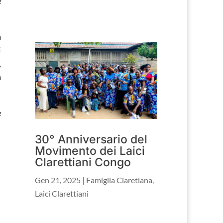
e
a
i
,
a
e
30° Anniversario del
Movimento dei Laici
Clarettiani Congo
Gen 21, 2025
|
Famiglia Claretiana
,
Laici Clarettiani