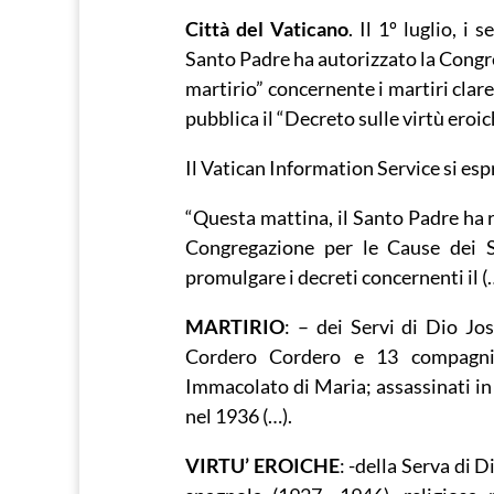
Città del Vaticano
. Il 1º luglio, i
Santo Padre ha autorizzato la Congre
martirio” concernente i martiri clar
pubblica il “Decreto sulle virtù eroic
Il Vatican Information Service si esp
“Questa mattina, il Santo Padre ha r
Congregazione per le Cause dei S
promulgare i decreti concernenti il (
MARTIRIO
: – dei Servi di Dio 
Cordero Cordero e 13 compagni 
Immacolato di Maria; assassinati in 
nel 1936 (…).
VIRTU’ EROICHE
: -della Serva di 