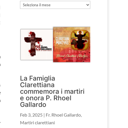
Archivio
l
l
i
.
a
a
La Famiglia
Clarettiana
s
commemora i martiri
e
e onora P. Rhoel
a
Gallardo
Feb 3, 2025
|
Fr. Rhoel Gallardo
,
,
Martiri clarettiani