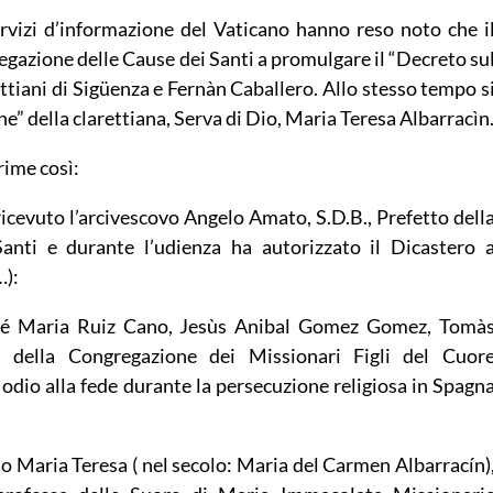
 servizi d’informazione del Vaticano hanno reso noto che i
gazione delle Cause dei Santi a promulgare il “Decreto su
ettiani di Sigüenza e Fernàn Caballero. Allo stesso tempo s
he” della clarettiana, Serva di Dio, Maria Teresa Albarracìn
rime così:
icevuto l’arcivescovo Angelo Amato, S.D.B., Prefetto dell
anti e durante l’udienza ha autorizzato il Dicastero 
…):
José Maria Ruiz Cano, Jesùs Anibal Gomez Gomez, Tomà
della Congregazione dei Missionari Figli del Cuor
odio alla fede durante la persecuzione religiosa in Spagn
Dio Maria Teresa ( nel secolo: Maria del Carmen Albarracín)