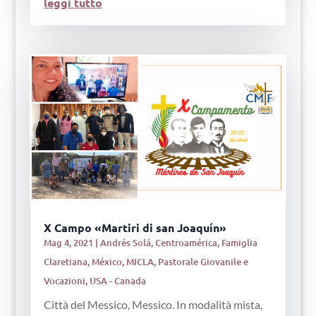
leggi tutto
X Campo «Martiri di san Joaquín»
Mag 4, 2021
|
Andrés Solá
,
Centroamérica
,
Famiglia
Claretiana
,
México
,
MICLA
,
Pastorale Giovanile e
Vocazioni
,
USA - Canada
Città del Messico, Messico. In modalità mista,