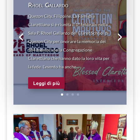
Rhoel Gallardo
Quezon City, Filippine. La Famiglia
Clarettiana si è riunita il 1° febbraio nella
Sala P. Rhoel Gallardo del Claret School di
Quezon City per onorare la memoria dei
184 membri della Congregazione
Clarettiana che hanno dato la loro vita per
la fede. L’evento ha anche...
Leggi di più