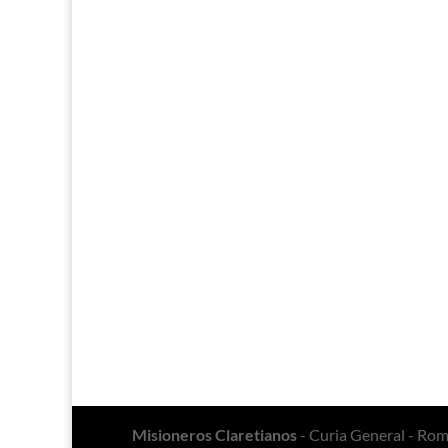
Misioneros Claretianos
- Curia General - Ro