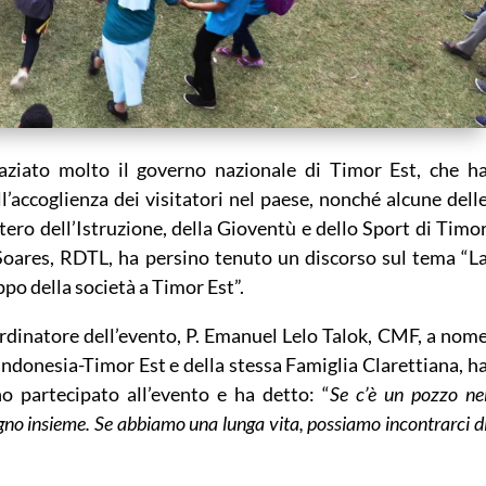
raziato molto il governo nazionale di Timor Est, che h
’accoglienza dei visitatori nel paese, nonché alcune dell
stero dell’Istruzione, della Gioventù e dello Sport di Timo
 Soares, RDTL, ha persino tenuto un discorso sul tema “L
ppo della società a Timor Est”.
rdinatore dell’evento, P. Emanuel Lelo Talok, CMF, a nom
ndonesia-Timor Est e della stessa Famiglia Clarettiana, h
o partecipato all’evento e ha detto: “
Se c’è un pozzo ne
gno insieme.
Se abbiamo una lunga vita, possiamo incontrarci d