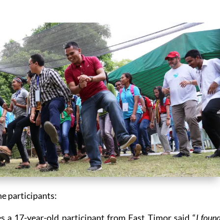
e participants:
 a 17-year-old participant from East Timor said “
I foun