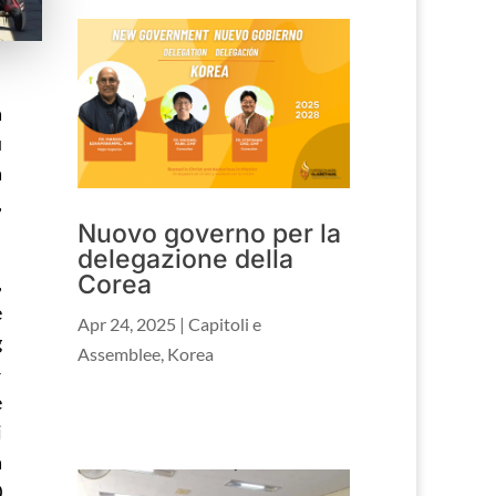
a
ù
a
,
Nuovo governo per la
delegazione della
Corea
,
e
Apr 24, 2025
|
Capitoli e
g
Assemblee
,
Korea
–
e
i
a
0