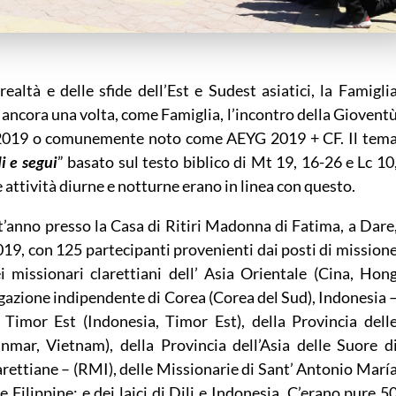
altà e delle sfide dell’Est e Sudest asiatici, la Famigli
e ancora una volta, come Famiglia, l’incontro della Giovent
el 2019 o comunemente noto come AEYG 2019 + CF. Il tem
i e segui
” basato sul testo biblico di Mt 19, 16-26 e Lc 10
le attività diurne e notturne erano in linea con questo.
t’anno presso la Casa di Ritiri Madonna di Fatima, a Dare
2019, con 125 partecipanti provenienti dai posti di mission
 missionari clarettiani dell’ Asia Orientale (Cina, Hon
gazione indipendente di Corea (Corea del Sud), Indonesia 
Timor Est (Indonesia, Timor Est), della Provincia dell
anmar, Vietnam), della Provincia dell’Asia delle Suore d
ettiane – (RMI), delle Missionarie di Sant’ Antonio Marí
Filippine; e dei laici di Dili e Indonesia. C’erano pure 5