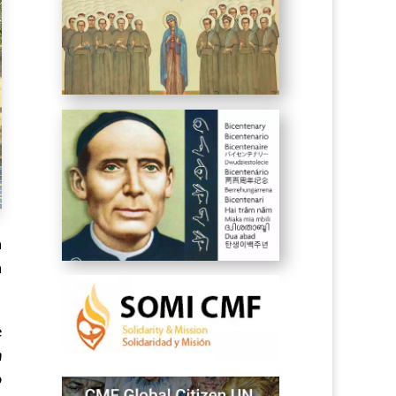
a
a
e
n
o