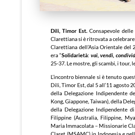
Dili, Timor Est.
Consapevole delle re
Clarettiana si è ritrovata a celebrar
Clarettiana dell’Asia Orientale d
era “
Solidarietà
:
vai, vendi, condivid
25-37. Le mostre, gli scambi, i tour, 
L’incontro biennale si è tenuto ques
Dili, Timor Est, dal 5 all’11 agosto 
della Delegazione Indipendente dei
Kong, Giappone, Taiwan), della Dele
della Delegazione Indipendente di 
Filippine (Australia, Filippine, My
Maria Immacolata – Missionarie Clar
Claret (MSAMC) in Indonesia e nelle 