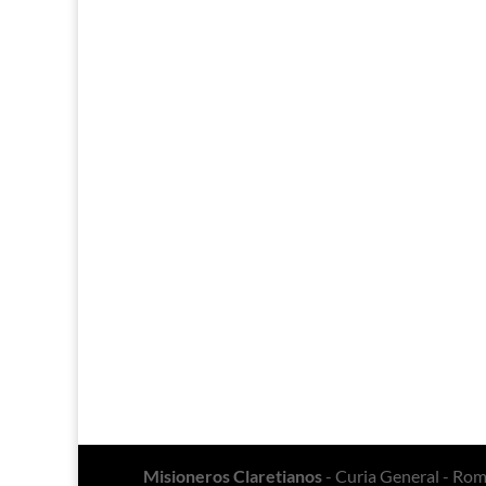
Misioneros Claretianos
- Curia General - Ro