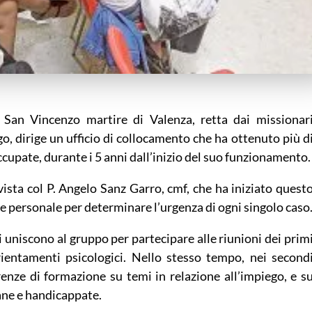
i San Vincenzo martire di Valenza, retta dai missionar
go, dirige un ufficio di collocamento che ha ottenuto più d
cupate, durante i 5 anni dall’inizio del suo funzionamento.
vista col P. Angelo Sanz Garro, cmf, che ha iniziato quest
one personale per determinare l’urgenza di ogni singolo caso
i uniscono al gruppo per partecipare alle riunioni dei prim
ientamenti psicologici. Nello stesso tempo, nei second
enze di formazione su temi in relazione all’impiego, e s
ne e handicappate.