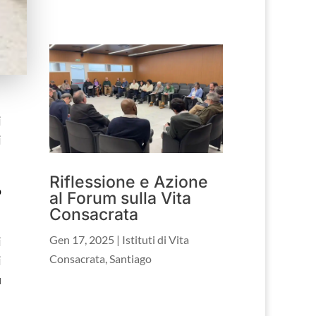
i
i
Riflessione e Azione
o
al Forum sulla Vita
.
Consacrata
Gen 17, 2025
|
Istituti di Vita
i
Consacrata
,
Santiago
i
u