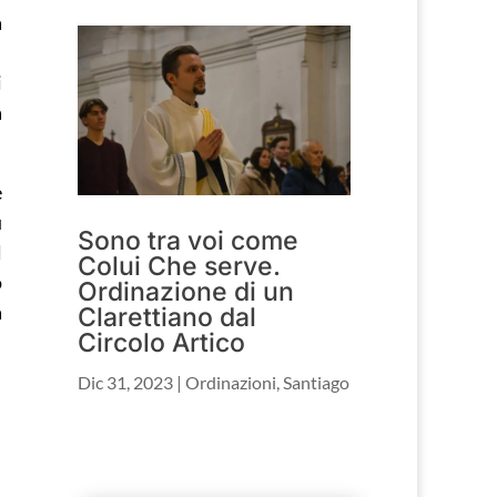
a
i
a
e
ù
Sono tra voi come
l
Colui Che serve.
o
Ordinazione di un
a
Clarettiano dal
Circolo Artico
Dic 31, 2023
|
Ordinazioni
,
Santiago