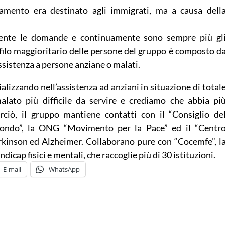
ocamento era destinato agli immigrati, ma a causa dell
ente le domande e continuamente sono sempre più gl
ofilo maggioritario delle persone del gruppo è composto d
sistenza a persone anziane o malati.
ializzando nell’assistenza ad anziani in situazione di total
alato più difficile da servire e crediamo che abbia pi
rciò, il gruppo mantiene contatti con il “Consiglio de
Mondo”, la ONG “Movimento per la Pace” ed il “Centr
arkinson ed Alzheimer. Collaborano pure con “Cocemfe”, l
icap fisici e mentali, che raccoglie più di 30 istituzioni.
E-mail
WhatsApp