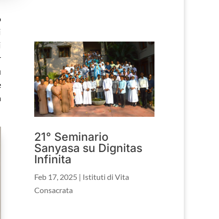
o
i
i
r
ù
e
a
21° Seminario
Sanyasa su Dignitas
Infinita
Feb 17, 2025
|
Istituti di Vita
Consacrata