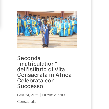
i
,
Seconda
,
“matriculation”
a
dell’Istituto di Vita
l
Consacrata in Africa
a
Celebrata con
n
Successo
Gen 24, 2025
|
Istituti di Vita
Consacrata