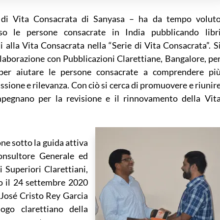
 di Vita Consacrata di Sanyasa – ha da tempo volut
rso le persone consacrate in India pubblicando libr
i alla Vita Consacrata nella “Serie di Vita Consacrata”. S
collaborazione con Pubblicazioni Clarettiane, Bangalore, pe
 per aiutare le persone consacrate a comprendere pi
issione e rilevanza. Con ciò si cerca di promuovere e riunir
impegnano per la revisione e il rinnovamento della Vit
ne sotto la guida attiva
nsultore Generale ed
ci Superiori Clarettiani,
o il 24 settembre 2020
. José Cristo Rey Garcia
go clarettiano della