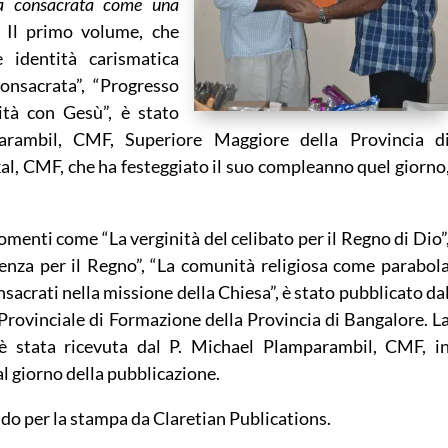
a consacrata come una
 Il primo volume, che
 identità carismatica
consacrata”, “Progresso
ità con Gesù”, è stato
rambil, CMF, Superiore Maggiore della Provincia d
al, CMF, che ha festeggiato il suo compleanno quel giorno
menti come “La verginità del celibato per il Regno di Dio”
ienza per il Regno”, “La comunità religiosa come parabol
sacrati nella missione della Chiesa”, è stato pubblicato da
Provinciale di Formazione della Provincia di Bangalore. L
 stata ricevuta dal P. Michael Plamparambil, CMF, i
al giorno della pubblicazione.
ndo per la stampa da Claretian Publications.