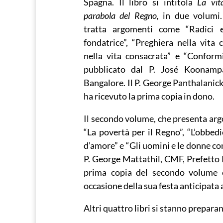
Spagna. Il libro si intitola
La vit
parabola del Regno,
in due volumi.
tratta argomenti come “Radici e
fondatrice”, “Preghiera nella vita 
nella vita consacrata” e “Conform
pubblicato dal P. José Koonampa
Bangalore. Il P. George Panthalanick
ha ricevuto la prima copia in dono.
Il secondo volume, che presenta argo
“La povertà per il Regno”, “L’obbed
d’amore” e “Gli uomini e le donne con
P. George Mattathil, CMF, Prefetto 
prima copia del secondo volume è
occasione della sua festa anticipata 
Altri quattro libri si stanno prepara