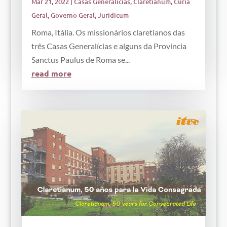
Mar 21, 2022
|
Casas Generalícias
,
Claretianum
,
Cúria
Geral
,
Governo Geral
,
Juridicum
Roma, Itália. Os missionários claretianos das
três Casas Generalícias e alguns da Província
Sanctus Paulus de Roma se...
read more