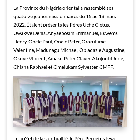
La Province du Nigéria oriental a rassemblé ses
quatorze jeunes missionnaires du 15 au 18 mars
2022. Étaient présents les Pères Uche Cletus,
Uwakwe Denis, Anyaebosim Emmanuel, Ekwems
Henry, Onele Paul, Onele Peter, Orazulume
Valentine, Madunagu Michael, Obiadazie Augustine,
Okoye Vincent, Amaku Peter Claver, Akujuobi Jude,
Chiaha Raphael et Omelukam Sylvester, CMFF.
Le préfet de la spiritualité, le Père Perpetus Igwe,