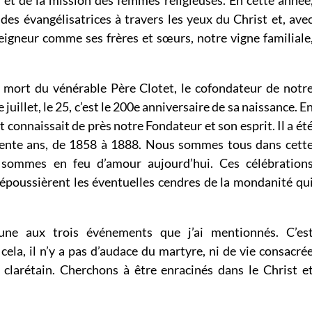
ndes évangélisatrices à travers les yeux du Christ et, ave
Seigneur comme ses frères et sœurs, notre vigne familiale
la mort du vénérable Père Clotet, le cofondateur de notr
uillet, le 25, c’est le 200e anniversaire de sa naissance. E
 connaissait de près notre Fondateur et son esprit. Il a ét
rente ans, de 1858 à 1888. Nous sommes tous dans cett
s sommes en feu d’amour aujourd’hui. Ces célébration
dépoussièrent les éventuelles cendres de la mondanité qu
ne aux trois événements que j’ai mentionnés. C’es
cela, il n’y a pas d’audace du martyre, ni de vie consacré
 clarétain. Cherchons à être enracinés dans le Christ e