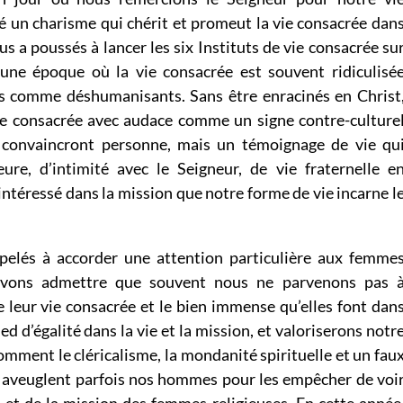
é un charisme qui chérit et promeut la vie consacrée dan
us a poussés à lancer les six Instituts de vie consacrée su
une époque où la vie consacrée est souvent ridiculisé
s comme déshumanisants. Sans être enracinés en Christ
ie consacrée avec audace comme un signe contre-culture
convaincront personne, mais un témoignage de vie qu
eure, d’intimité avec le Seigneur, de vie fraternelle e
éressé dans la mission que notre forme de vie incarne l
pelés à accorder une attention particulière aux femme
devons admettre que souvent nous ne parvenons pas 
e leur vie consacrée et le bien immense qu’elles font dan
ied d’égalité dans la vie et la mission, et valoriserons notr
mment le cléricalisme, la mondanité spirituelle et un fau
 aveuglent parfois nos hommes pour les empêcher de voi
n et de la mission des femmes religieuses. En cette année