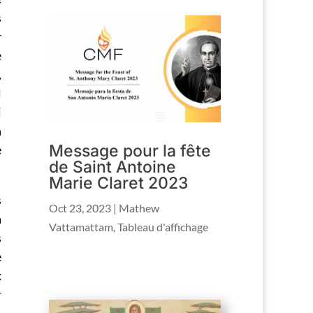
s
r
e
,
l
i
n
Message pour la fête
e
de Saint Antoine
Marie Claret 2023
s
Oct 23, 2023
|
Mathew
à
Vattamattam
,
Tableau d'affichage
s
e
x
r
,