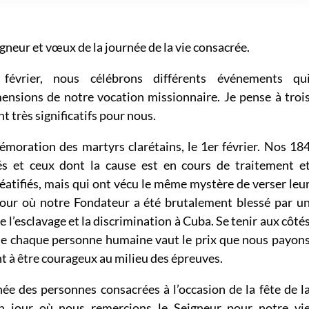
gneur et vœux de la journée de la vie consacrée.
évrier, nous célébrons différents événements qu
mensions de notre vocation missionnaire. Je pense à troi
 très significatifs pour nous.
moration des martyrs clarétains, le 1er février. Nos 18
iés et ceux dont la cause est en cours de traitement e
éatifiés, mais qui ont vécu le même mystère de verser leu
e jour où notre Fondateur a été brutalement blessé par u
e l’esclavage et la discrimination à Cuba. Se tenir aux côté
 de chaque personne humaine vaut le prix que nous payon
t à être courageux au milieu des épreuves.
née des personnes consacrées à l’occasion de la fête de l
un jour où nous remercions le Seigneur pour notre vi