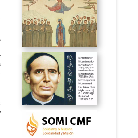
c
,
e
n
é
e
s
i
t
e
t