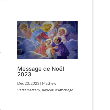
i
s
4
t
r
Message de Noël
n
2023
s
Déc 23, 2023
|
Mathew
s
Vattamattam
,
Tableau d'affichage
a
e